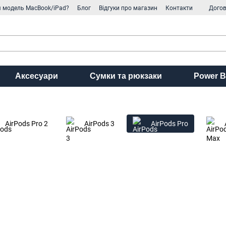
я модель MacBook/iPad?
Блог
Відгуки про магазин
Контакти
Догов
Аксесуари
Сумки та рюкзаки
Power B
AirPods Pro 2
AirPods 3
AirPods Pro