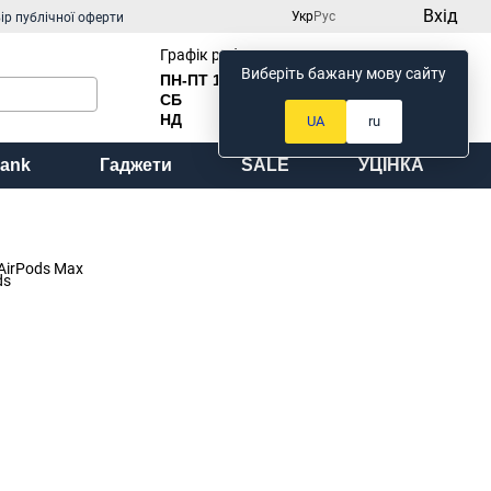
Вхід
Укр
Рус
ір публічної оферти
Графік роботи:
Виберіть бажану мову сайту
ПН-ПТ 10
:00 до 18:00
Мій кошик
СБ
Вихідний
НД
Вихідний
UA
ru
ank
Гаджети
SALE
УЦІНКА
AirPods Max