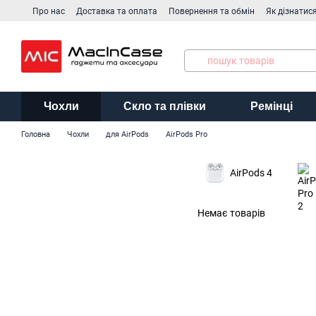
Перейти до основного контенту
Про нас
Доставка та оплата
Повернення та обмін
Як дізнатис
Виробники
Чохли
Скло та плівки
Ремінці
Головна
Чохли
для AirPods
AirPods Pro
AirPods 4
Немає товарів