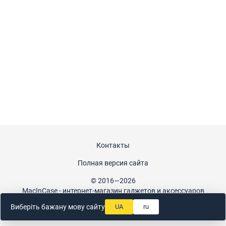
Контакты
Полная версия сайта
© 2016—2026
MacInCase - интернет-магазин гаджетов и аксессуаров
Укр
Рус
Виберіть бажану мову сайту
UA
ru