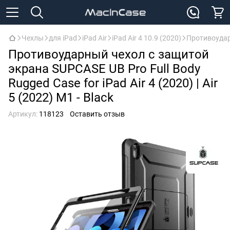
Чехлы
для iPad
iPad Air
iPad Air 4 10.9 (2020)
Противоударн
Противоударный чехол с защитой
экрана SUPCASE UB Pro Full Body
Rugged Case for iPad Air 4 (2020) | Air
5 (2022) M1 - Black
Артикул:
118123
Оставить отзыв