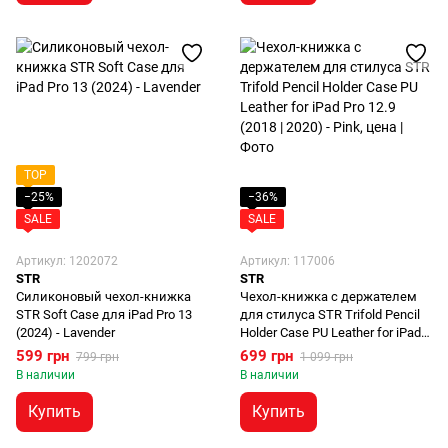
TOP
−25%
−36%
SALE
SALE
Артикул: 1202072
Артикул: 117006
STR
STR
Силиконовый чехол-книжка
Чехол-книжка с держателем
STR Soft Case для iPad Pro 13
для стилуса STR Trifold Pencil
(2024) - Lavender
Holder Case PU Leather for iPad
Pro 12.9 (2018 | 2020 | 2021 |
599 грн
699 грн
799 грн
1 099 грн
2022) - Pink
В наличии
В наличии
Купить
Купить