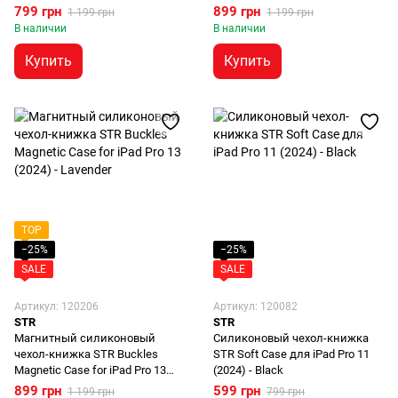
(2024) - Lavender
(2024) - Black
799 грн
899 грн
1 199 грн
1 199 грн
В наличии
В наличии
Купить
Купить
TOP
−25%
−25%
SALE
SALE
Артикул: 120206
Артикул: 120082
STR
STR
Магнитный силиконовый
Силиконовый чехол-книжка
чехол-книжка STR Buckles
STR Soft Case для iPad Pro 11
Magnetic Case for iPad Pro 13
(2024) - Black
(2024) - Lavender
899 грн
599 грн
1 199 грн
799 грн