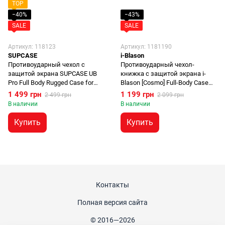
TOP
−40%
−43%
SALE
SALE
Артикул: 118123
Артикул: 1181190
SUPCASE
i-Blason
Противоударный чехол с
Противоударный чехол-
защитой экрана SUPCASE UB
книжка с защитой экрана i-
Pro Full Body Rugged Case for
Blason [Cosmo] Full-Body Case
iPad Air 4 (2020) | Air 5 (2022) M1
for iPad Air 4 (2020) | Air 5 (2022)
1 499 грн
1 199 грн
2 499 грн
2 099 грн
- Black
M1 - Ameth/Purple
В наличии
В наличии
Купить
Купить
Контакты
Полная версия сайта
© 2016—2026