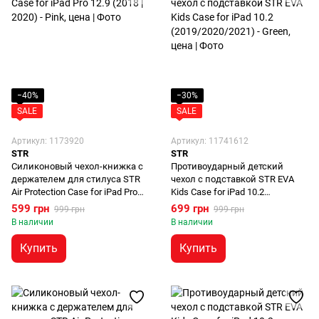
−40%
−30%
SALE
SALE
Артикул: 1173920
Артикул: 11741612
STR
STR
Силиконовый чехол-книжка с
Противоударный детский
держателем для стилуса STR
чехол с подставкой STR EVA
Air Protection Case for iPad Pro
Kids Case for iPad 10.2
12.9 (2018 | 2020 | 2021 | 2022) -
(2019/2020/2021) - Orange
599 грн
699 грн
999 грн
999 грн
Dark Green
В наличии
В наличии
Купить
Купить