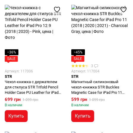
−36%
−45%
SALE
SALE
3
Артикул: 117006
Артикул: 117004
STR
STR
Чехол-книжка с держателем
Магнитный силиконовый
для стилуса STR Trifold Pencil
чехол-книжка STR Buckles
Holder Case PU Leather for iPad
Magnetic Case for iPad Pro 11
Pro 12.9 (2018 | 2020 | 2021 |
(2018 | 2020 | 2021 | 2022) - Pink
699 грн
599 грн
1 099 грн
1 099 грн
2022) - Dark Green
В наличии
В наличии
Купить
Купить