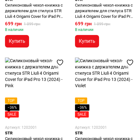
Силиконовый чехол-книжка с
Силиконовый чехол-книжка с
держателем для стилуса STR
держателем для стилуса STR
Liuli 4 Origami Cover for iPad Pro
Liuli 4 Origami Cover for iPad Pro
11 (2024) - Violet
13 (2024) - Black
699 грн
699 грн
1 099 грн
1 099 грн
В наличии
В наличии
Купить
Купить
TOP
TOP
−36%
−36%
SALE
SALE
Артикул: 1202001
Артикул: 1202001
STR
STR
Силиконовый чехол-книжка с
Силиконовый чехол-книжка с