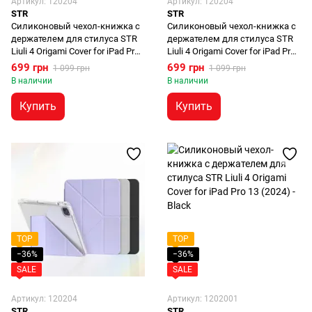
Артикул: 120204
Артикул: 120204
STR
STR
Силиконовый чехол-книжка с
Силиконовый чехол-книжка с
держателем для стилуса STR
держателем для стилуса STR
Liuli 4 Origami Cover for iPad Pro
Liuli 4 Origami Cover for iPad Pro
11 (2024) - Black
11 (2024) - Pink
699 грн
699 грн
1 099 грн
1 099 грн
В наличии
В наличии
Купить
Купить
TOP
TOP
−36%
−36%
SALE
SALE
Артикул: 120204
Артикул: 1202001
STR
STR