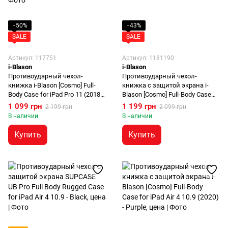
−50%
−43%
SALE
SALE
Артикул: 117751
Артикул: 1181190
i-Blason
i-Blason
Противоударный чехол-
Противоударный чехол-
книжка i-Blason [Cosmo] Full-
книжка с защитой экрана i-
Body Case for iPad Pro 11 (2018 |
Blason [Cosmo] Full-Body Case
2020 | 2021) - Ocean Blue
for iPad Air 4 (2020) | Air 5 (2022)
1 099 грн
1 199 грн
2 199 грн
2 099 грн
M1 - Marble
В наличии
В наличии
Купить
Купить