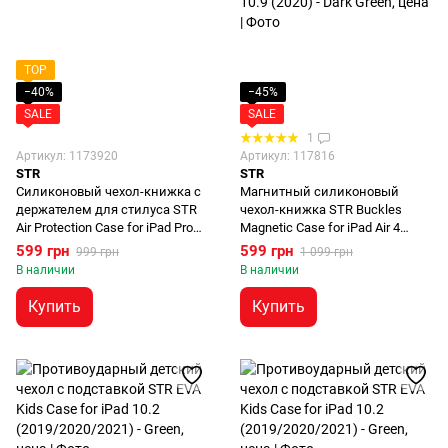
TOP
−40%
−45%
SALE
SALE
1
Артикул: 1173920
Артикул: 117816
STR
STR
Силиконовый чехол-книжка с
Магнитный силиконовый
держателем для стилуса STR
чехол-книжка STR Buckles
Air Protection Case for iPad Pro
Magnetic Case for iPad Air 4
12.9 (2018 | 2020 | 2021 | 2022) -
(2020) | Air 5 (2022) M1 | Air 11"
599 грн
599 грн
999 грн
1 099 грн
Light Blue
(2024-2025) M2 | M3 - Green
В наличии
В наличии
Купить
Купить