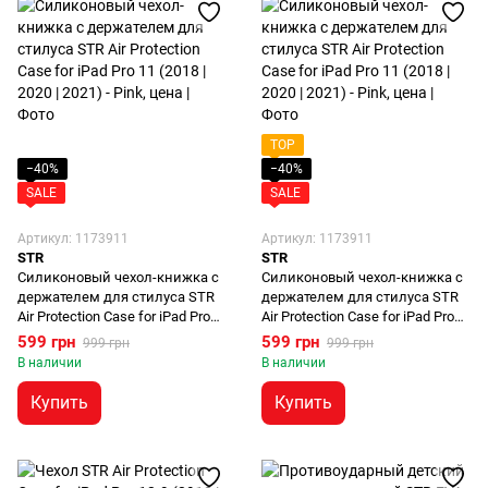
TOP
−40%
−40%
SALE
SALE
Артикул: 1173911
Артикул: 1173911
STR
STR
Силиконовый чехол-книжка с
Силиконовый чехол-книжка с
держателем для стилуса STR
держателем для стилуса STR
Air Protection Case for iPad Pro
Air Protection Case for iPad Pro
11 (2018 | 2020 | 2021 | 2022) -
11 (2018 | 2020 | 2021 | 2022) -
599 грн
599 грн
999 грн
999 грн
Dark Green
Lavender
В наличии
В наличии
Купить
Купить