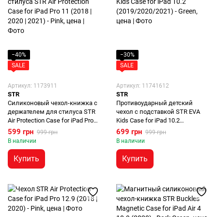
−40%
−30%
SALE
SALE
Артикул: 1173911
Артикул: 11741612
STR
STR
Силиконовый чехол-книжка с
Противоударный детский
держателем для стилуса STR
чехол с подставкой STR EVA
Air Protection Case for iPad Pro
Kids Case for iPad 10.2
11 (2018 | 2020 | 2021 | 2022) -
(2019/2020/2021) - Green
599 грн
699 грн
999 грн
999 грн
Black
В наличии
В наличии
Купить
Купить