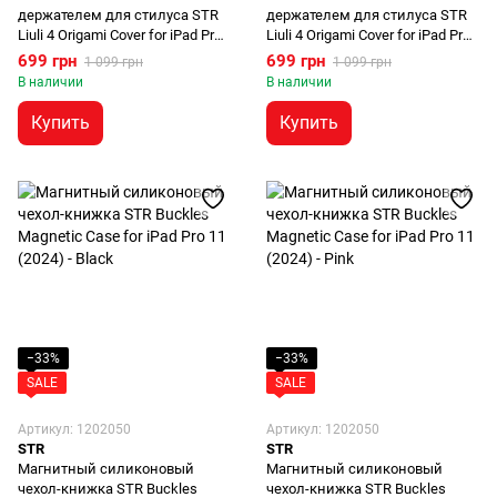
держателем для стилуса STR
держателем для стилуса STR
Liuli 4 Origami Cover for iPad Pro
Liuli 4 Origami Cover for iPad Pro
13 (2024) - Pink
13 (2024) - Violet
699 грн
699 грн
1 099 грн
1 099 грн
В наличии
В наличии
Купить
Купить
−33%
−33%
SALE
SALE
Артикул: 1202050
Артикул: 1202050
STR
STR
Магнитный силиконовый
Магнитный силиконовый
чехол-книжка STR Buckles
чехол-книжка STR Buckles