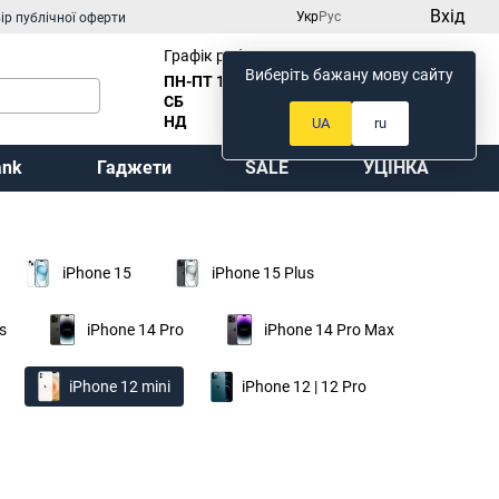
Вхід
Укр
Рус
ір публічної оферти
Графік роботи:
Виберіть бажану мову сайту
ПН-ПТ 10
:00 до 18:00
Мій кошик
СБ
Вихідний
НД
Вихідний
UA
ru
ank
Гаджети
SALE
УЦІНКА
iPhone 15
iPhone 15 Plus
s
iPhone 14 Pro
iPhone 14 Pro Max
iPhone 12 mini
iPhone 12 | 12 Pro