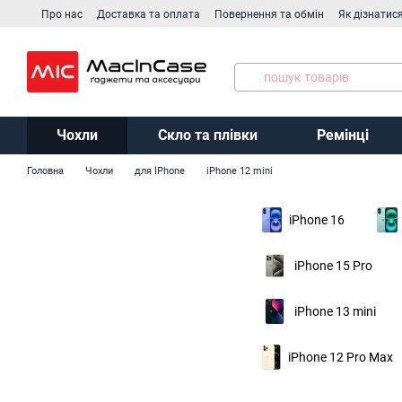
Перейти до основного контенту
Про нас
Доставка та оплата
Повернення та обмін
Як дізнатис
Виробники
Чохли
Скло та плівки
Ремінці
Головна
Чохли
для IPhone
iPhone 12 mini
iPhone 16
iPhone 15 Pro
iPhone 13 mini
iPhone 12 Pro Max