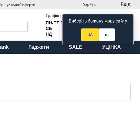
Вхід
Укр
Рус
ір публічної оферти
Графік роботи:
Виберіть бажану мову сайту
ПН-ПТ 10
:00 до 18:00
Мій кошик
СБ
Вихідний
НД
Вихідний
UA
ru
ank
Гаджети
SALE
УЦІНКА