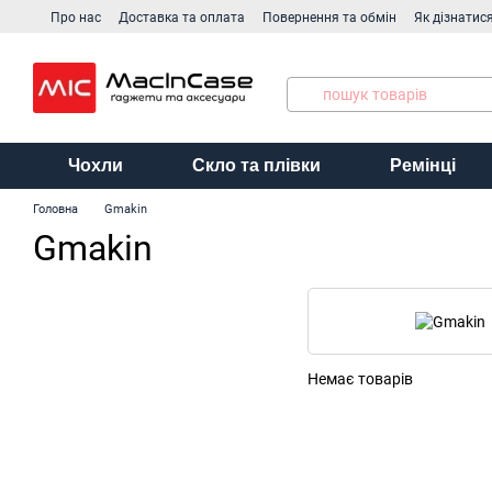
Перейти до основного контенту
Про нас
Доставка та оплата
Повернення та обмін
Як дізнатис
Виробники
Чохли
Скло та плівки
Ремінці
Головна
Gmakin
Gmakin
Немає товарів