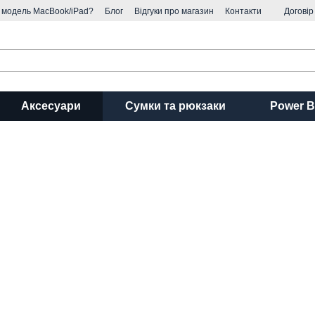
я модель MacBook/iPad?
Блог
Відгуки про магазин
Контакти
Договір
Аксесуари
Сумки та рюкзаки
Power B