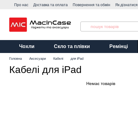
Перейти до основного контенту
Про нас
Доставка та оплата
Повернення та обмін
Як дізнатис
Виробники
Чохли
Скло та плівки
Ремінці
Головна
Аксесуари
Кабелі
для iPad
Кабелі для iPad
Немає товарів