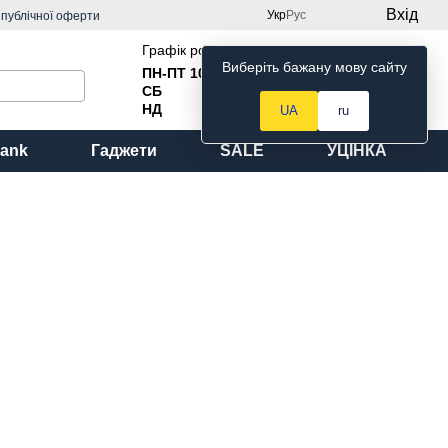
Вхід
Укр
Рус
 публічної оферти
Графік роботи:
Виберіть бажану мову сайту
ПН-ПТ 10
:00 до 18:00
Мій кошик
СБ
Вихідний
НД
Вихідний
UA
ru
ank
Гаджети
SALE
УЦІНКА