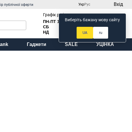
Вхід
Укр
Рус
ір публічної оферти
Графік роботи:
Виберіть бажану мову сайту
ПН-ПТ 10
:00 до 18:00
Мій кошик
СБ
Вихідний
НД
Вихідний
UA
ru
ank
Гаджети
SALE
УЦІНКА