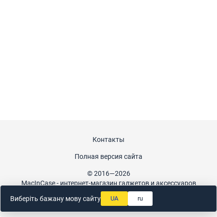
Контакты
Полная версия сайта
© 2016—2026
MacInCase - интернет-магазин гаджетов и аксессуаров
Укр
Рус
Виберіть бажану мову сайту
UA
ru