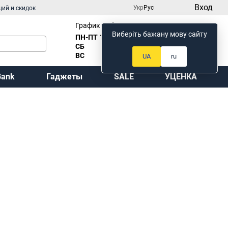
Вход
Укр
Рус
ций и скидок
График работы:
Виберіть бажану мову сайту
ПН-ПТ 10
:00 до 18:00
Мой заказ
СБ
Выходной
ВС
Выходной
UA
ru
Bank
Гаджеты
SALE
УЦЕНКА