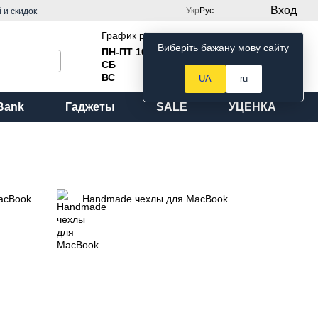
Вход
Укр
Рус
 и скидок
График работы:
Виберіть бажану мову сайту
ПН-ПТ 10
:00 до 18:00
Мой заказ
СБ
Выходной
ВС
Выходной
UA
ru
Bank
Гаджеты
SALE
УЦЕНКА
acBook
Handmade чехлы для MacBook