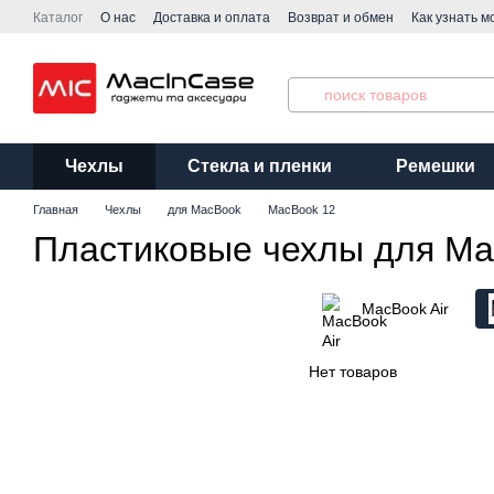
Перейти к основному контенту
Каталог
О нас
Доставка и оплата
Возврат и обмен
Как узнать м
Договор публичной оферты
Производители
Чехлы
Стекла и пленки
Ремешки
Главная
Чехлы
для MacBook
MacBook 12
Пластиковые чехлы для Ma
MacBook Air
Нет товаров