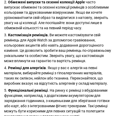
2.
Обмежені випуски та сезонні колекції Apple
часто
випускає обмежені та сезонні колекції ремінців з особливими
кольорами та друкованими візерунками. Якщо ви хочете
урізноманітнити свій образ та виділитися з натовпу, зверніть
увагу на ці колекції. Але поспішайте: вони доступні лише в
обмеженій кількості та на певний період часу.
3.
Кастомізація ремінців.
Ви можете кастомізувати свій
ремінець для Apple Watch за допомогою гравіювання,
кольорових акцентів або навіть додавання дорогоцінного
каміння. Це дозволить зробити ваш ремінець по-справжньому
унікальним та особистим. Зверніть увагу, що кастомізація
може вплинути на гарантію та вартість ремінця.
4.
Ремінці для алергіків
. Якщо у вас є алергія на певні
матеріали, вибирайте ремінці з гіпоалергенних матеріалів,
таких як силікон, нейлон або тканина. Переконайтеся, що
виробник вказує на відсутність алергенів у складі матеріалу.
5.
Функціональні ремінці
. На ринку є ремінці з вбудованими
функціями, наприклад, з додатковим акумулятором для
заряджання годинника, з кишеньками для зберігання готівки
або карт, або з інтегрованими фітнес-трекерами. Такі ремінці
можуть бути корисними для певних ситуацій та полегшити