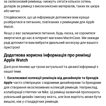
за силіконовий ремінець і можуть сягати кількох сотень
доларів за ремінці з високоякісних матеріалів, таких як шкіра
або метал.
Сподіваємося, що ця інформація допоможе вам краще
розібратися в питаннях, пов'язаних з ремінцями для Apple
Watch.
Якщо у вас залишилися питання, будь ласка, не соромтеся
звертатися до нас в інтернет-магазині MacInCase. Ми завжди
раді допомогти вам вибрати ідеальний аксесуар для вашого
пристрою!
Додаткова корисна інформація про ремінці
Apple Watch
Далі розглянемо ще трохи актуальної та цікавої інформації з
нашої теми.
1.
Ексклюзивні колекції ремінців від дизайнерів та брендів
Apple
часто співпрацює з відомими дизайнерами та брендами
для створення ексклюзивних колекцій ремінців. Наприклад,
колаборації з Hermes чи Nike. Ці ремінці зазвичай пропонують
унікальний дизайн і високу якість, але їхня вартість може бути
вищою, ніж у стандартних ремінців.