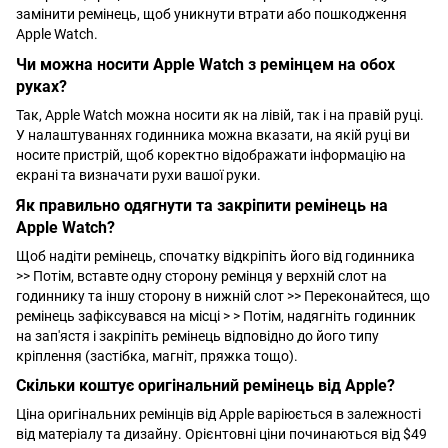
замінити ремінець, щоб уникнути втрати або пошкодження
Apple Watch.
Чи можна носити Apple Watch з ремінцем на обох
руках?
Так, Apple Watch можна носити як на лівій, так і на правій руці.
У налаштуваннях годинника можна вказати, на якій руці ви
носите пристрій, щоб коректно відображати інформацію на
екрані та визначати рухи вашої руки.
Як правильно одягнути та закріпити ремінець на
Apple Watch?
Щоб надіти ремінець, спочатку відкріпіть його від годинника
>> Потім, вставте одну сторону ремінця у верхній слот на
годиннику та іншу сторону в нижній слот >> Переконайтеся, що
ремінець зафіксувався на місці > > Потім, надягніть годинник
на зап'ястя і закріпіть ремінець відповідно до його типу
кріплення (застібка, магніт, пряжка тощо).
Скільки коштує оригінальний ремінець від Apple?
Ціна оригінальних ремінців від Apple варіюється в залежності
від матеріалу та дизайну. Орієнтовні ціни починаються від $49