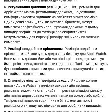
використання годин у повсякденному житті.
6.
Регулювання довжини ремінця
. Більшість ремінців для
Apple Watch мають регульовану довжину, що дозволяє
комфортно носити годинник на зап'ястях різних розмірів.
Однак деякі ремінці, такі як металеві браслети, можуть
вимагати професійного налаштування довжини. У цьому
випадку зверніться до фахівця або скористайтеся
інструментами для корекції розміру, які інколи включені в
комплект.
7.
Ремінці з подвійним кріпленням
. Ремінці з подвійним
кріпленням забезпечують додаткову безпеку для Apple Watch.
Вони мають дві застібки або магнітні кріплення, що зменшує
ймовірність випадкової втрати годинника. Такі ремінці можуть
бути особливо корисними для активних користувачів чи тих,
хто займається спортом.
8.
Стильні ремінці для вечірніх заходів
. Якщо ви хочете
носити Apple Watch на вечірніх заходах або весіллях,
розгляньте можливість придбання ремінця зі шкіри, металу
або навіть дорогоцінних металів, таких як золото або срібло.
Такі ремінці надають годинникам більш елегантного і
розкішного вигляду, що підходить для особливих випадків.