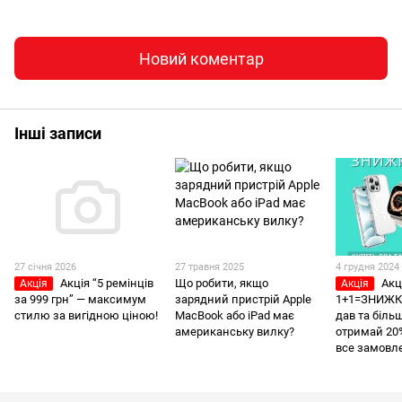
Новий коментар
Інші записи
27 січня 2026
27 травня 2025
4 грудня 2024
Акція “5 ремінців
Що робити, якщо
Акц
Акція
Акція
за 999 грн” — максимум
зарядний пристрій Apple
1+1=ЗНИЖКА
стилю за вигідною ціною!
MacBook або iPad має
дав та більш
американську вилку?
отримай 20
все замовл