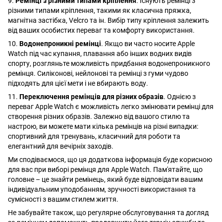
9.
Ремінці з різними типами кріплення
. Існують ремінці з
різними типами кріплення, такими як класична пряжка,
магнітна застібка, Velcro та ін. Вибір типу кріплення залежить
від ваших особистих переваг та комфорту використання.
10.
Водонепроникні ремінці
. Якщо ви часто носите Apple
Watch під час купання, плавання або інших водних видів
спорту, розгляньте можливість придбання водонепроникного
ремінця. Силіконові, нейлонові та ремінці з гуми чудово
підходять для цієї мети і не вбирають воду.
11.
Переключення ремінців для різних образів
. Однією з
переваг Apple Watch є можливість легко змінювати ремінці для
створення різних образів. Залежно від вашого стилю та
настрою, ви можете мати кілька ремінців на різні випадки:
спортивний для тренувань, класичний для роботи та
елегантний для вечірніх заходів.
Ми сподіваємося, що ця додаткова інформація буде корисною
для вас при виборі ремінця для Apple Watch. Пам'ятайте, що
головне – це знайти ремінець, який буде відповідати вашим
індивідуальним уподобанням, зручності використання та
сумісності з вашим стилем життя.
Не забувайте також, що регулярне обслуговування та догляд